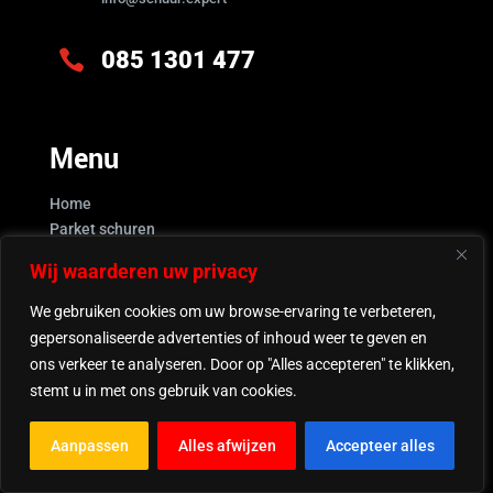

085 1301 477
Menu
Home
Parket schuren
FAQ
Wij waarderen uw privacy
Geleverd werk
Contact
We gebruiken cookies om uw browse-ervaring te verbeteren,
gepersonaliseerde advertenties of inhoud weer te geven en
Expertise
ons verkeer te analyseren. Door op "Alles accepteren" te klikken,
stemt u in met ons gebruik van cookies.
Parket schuren
Olien
Aanpassen
Alles afwijzen
Accepteer alles
Lakken
Waxen