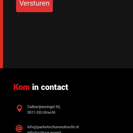
Kom
in contact

Catherijnesingel 55,
3511 GD Utrecht
info@parketschurenutrecht.nl

info@schuur.expert