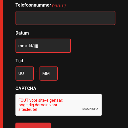
Telefoonnummer
(Vereist)
Datum
MM
slash
Tijd
DD
slash
:
JJJJ
Uren
Minuten
CAPTCHA