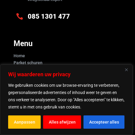

085 1301 477
Menu
Home
Parket schuren
FAQ
Wij waarderen uw privacy
Geleverd werk
Contact
We gebruiken cookies om uw browse-ervaring te verbeteren,
gepersonaliseerde advertenties of inhoud weer te geven en
Expertise
ons verkeer te analyseren. Door op "Alles accepteren" te klikken,
stemt u in met ons gebruik van cookies.
Parket schuren
Olien
Aanpassen
Alles afwijzen
Accepteer alles
Lakken
Waxen