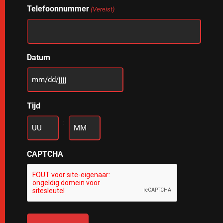
Telefoonnummer
(Vereist)
Datum
MM
slash
Tijd
DD
slash
:
JJJJ
Uren
Minuten
CAPTCHA