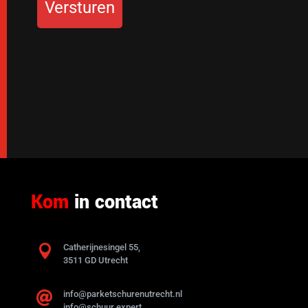
Kom
in contact

Catherijnesingel 55,
3511 GD Utrecht
info@parketschurenutrecht.nl

info@schuur.expert